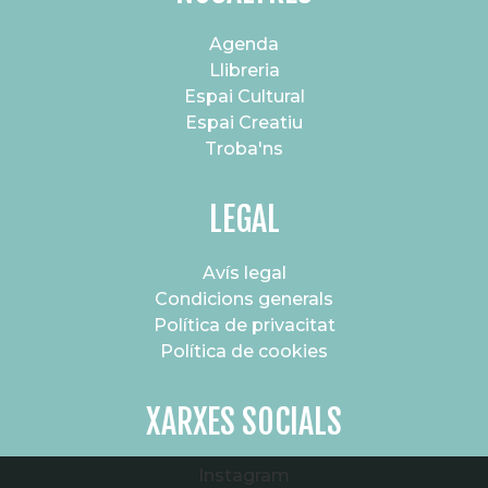
Agenda
Llibreria
Espai Cultural
Espai Creatiu
Troba'ns
LEGAL
Avís legal
Condicions generals
Política de privacitat
Política de cookies
XARXES SOCIALS
Instagram