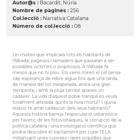
Autor@s :
Bacardit, Núria
Nombre de pàgines :
256
Col.lecció :
Narrativa Catalana
Número de col.lecció :
08
Un misteri que implicarà tots els habitants de
l'Albada, pagesos i ramaders que passaran a ser
possibles víctimes o sospitosos. A l'Albada fa
mesos que no hi plou. Els veïns miren el cel sense
cap esperança de rebre aigua fins que una tarda,
de manera del tot inesperada, arriba una gran
tempesta, i amb la pluja també apareix un
cadàver. La vida d'aquest poble tranquil es veurà
totalment alterada: qui és la noia morta? I quina
relació té amb cadascun dels seus habitants?
Aquesta història barreja l'especulació urbanística
per l'avenç de les fotovoltaiques, la corrupció de la
política catalana i una investigació científica que
podria descobrir el tractament per curar l'ELA
mitjançant unes curioses i rares orquídies que