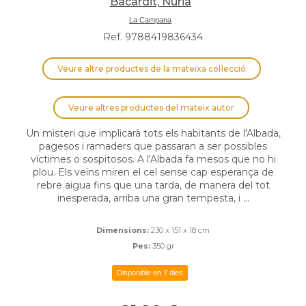
Bacardit, Núria
La Campana
Ref. 9788419836434
Veure altre productes de la mateixa col·lecció
Veure altres productes del mateix autor
Un misteri que implicarà tots els habitants de l'Albada,
pagesos i ramaders que passaran a ser possibles
víctimes o sospitosos. A l'Albada fa mesos que no hi
plou. Els veïns miren el cel sense cap esperança de
rebre aigua fins que una tarda, de manera del tot
inesperada, arriba una gran tempesta, i ...
Dimensions:
230 x 151 x 18 cm
Pes:
350 gr
Disponible en 7 dies