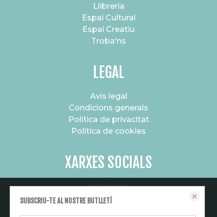
Llibreria
Espai Cultural
Espai Creatiu
Troba'ns
LEGAL
Avís legal
Condicions generals
Política de privacitat
Política de cookies
XARXES SOCIALS
Instagram
Aquest lloc web emmagatzema dades com galetes per habilitar la
Canal de difusió
SUBSCRIU-TE AL NOSTRE BUTLLETÍ
funcionalitat necessària de el lloc, inclosos anàlisi i personalització. Podeu
canviar la seva configuració en qualsevol moment o acceptar els paràmetres