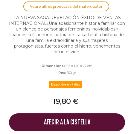
Veure altres productes del mateix autor
LA NUEVA SAGA REVELACIÓN ÉXITO DE VENTAS
INTERNACIONAL«Una apasionante historia familiar con
un elenco de personajes femeninos inolvidables.»
Francesca Giannone, autora de La carteraLa historia de
una familia extraordinaria y sus mujeres
protagonistas, fuertes como el hierro, vehementes
como el vien...
Dimensions:
215 x 140 x 27 cm
Pes:
100 gr
Disponible en 7 dies
19,80 €
AFEGIR A LA CISTELLA