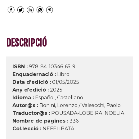
DESCRIPCIÓ
ISBN :
978-84-10346-65-9
Enquadernació :
Libro
Data d'edició :
01/05/2025
Any d'edició :
2025
Idioma :
Español, Castellano
Autor@s :
Bonini, Lorenzo / Valsecchi, Paolo
Traductor@s :
POUSADA-LOBEIRA, NOELIA
Nombre de pàgines :
336
Col.lecció :
NEFELIBATA