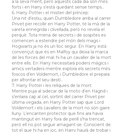
a la seva ment, però aquests cada dia són més
forts i en Harry s’està quedant sense temps...
6. Harry Potter i el misteri del príncep:
Una nit d’estiu, quan Dumbledore arriba al carrer
Privet per recollir en Harry Potter, té la mà de la
vareta ennegrida i clivellada, però no revela el
perquè. Tota mena de secrets i de sospites es
comencen a estendre pel món dels mags i
Hogwarts ja no és un lloc segur. En Harry està
convençut que és en Malfoy qui deixa la marca
de les forces del mal: hi ha un cavaller de la mort
entre ells. En Harry necessitarà poders màgics i
amics vertaders mentre explora els secrets més
foscos d’en Voldemort, i Dumbledore el prepara
per afrontar el seu destí…
7. Harry Potter i les relíquies de la mort:
Mentre puja al sidecar de la moto d’en Hagrid i
s’enlaira cap al cel, sortint del carrer Privet per
última vegada, en Harry Potter sap que Lord
Voldemort i els cavallers de la mort no són gaire
lluny. L’encanteri protector que fins ara havia
mantingut en Harry fora de perill s’ha trencat,
però ell no pot seguir amagant-se. Conscient de
tot el que hi ha en joc, en Harry haurà de trobar i