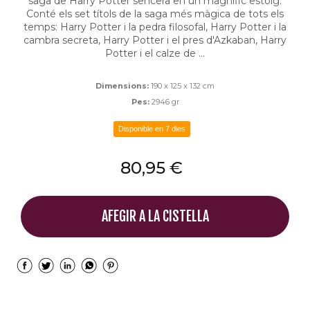
saga de Harry Potter sencera en un magnífic estoig.
Conté els set títols de la saga més màgica de tots els
temps: Harry Potter i la pedra filosofal, Harry Potter i la
cambra secreta, Harry Potter i el pres d'Azkaban, Harry
Potter i el calze de ...
Dimensions:
190 x 125 x 132 cm
Pes:
2946 gr
Disponible en 7 dies
80,95 €
AFEGIR A LA CISTELLA