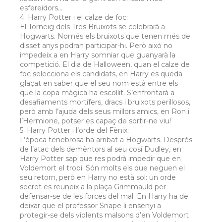
esfereïdors...
4. Harry Potter i el calze de foc:
El Torneig dels Tres Bruixots se celebrarà a
Hogwarts. Només els bruixots que tenen més de
disset anys podran participar-hi. Però això no
impedeix a en Harry somniar que guanyarà la
competició. El dia de Halloween, quan el calze de
foc selecciona els candidats, en Harry es queda
glaçat en saber que el seu nom està entre els
que la copa màgica ha escollit. S’enfrontarà a
desafiaments mortífers, dracs i bruixots perillosos,
però amb l’ajuda dels seus millors amics, en Ron i
l’Hermione, potser es capaç de sortir-ne viu!
5. Harry Potter i l’orde del Fènix:
L’època tenebrosa ha arribat a Hogwarts. Després
de l’atac dels demèntors al seu cosí Dudley, en
Harry Potter sap que res podrà impedir que en
Voldemort el trobi. Són molts els que neguen el
seu retorn, però en Harry no està sol: un orde
secret es reuneix a la plaça Grimmauld per
defensar-se de les forces del mal. En Harry ha de
deixar que el professor Snape li ensenyi a
protegir-se dels violents malsons d’en Voldemort