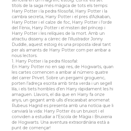
títols de la saga més màgica de tots els temps:
Harry Potter i la pedra filosofal, Harry Potter i la
cambra secreta, Harry Potter i el pres d'Azkaban,
Harry Potter i el calze de foc, Harry Potter i l'orde
del Fènix, Harry Potter i el misteri del príncep i
Harry Potter i les relíquies de la mort. Amb un
atractiu disseny a càrrec de l’il·lustrador Jonny
Duddle, aquest estoig és una proposta ideal tant
per als amants de Harry Potter com per arribar a
nous lectors.
1. Harry Potter i la pedra filosofal:
En Harry Potter no en sap res, de Hogwarts, quan
les cartes comencen a arribar al número quatre
del carrer Privet. Sobre un pergamí groguenc,
porten l’adreça escrita amb tinta verda i un segell
lila, i els tiets horribles d’en Harry ràpidament les hi
amaguen. Llavors, el dia que en Harry fa onze
anys, un gegant amb ulls d’escarabat anomenat
Rubeus Hagrid es presenta amb una notícia que li
canviarà la vida: Harry Potter és un bruixot i el
conviden a estudiar a l’Escola de Màgia i Bruixeria
de Hogwarts. Una aventura extraordinària està a
punt de començar!