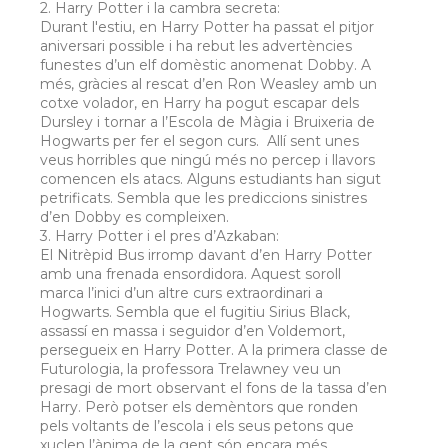
2. Harry Potter i la cambra secreta:
Durant l'estiu, en Harry Potter ha passat el pitjor
aniversari possible i ha rebut les advertències
funestes d’un elf domèstic anomenat Dobby. A
més, gràcies al rescat d’en Ron Weasley amb un
cotxe volador, en Harry ha pogut escapar dels
Dursley i tornar a l’Escola de Màgia i Bruixeria de
Hogwarts per fer el segon curs. Allí sent unes
veus horribles que ningú més no percep i llavors
comencen els atacs. Alguns estudiants han sigut
petrificats. Sembla que les prediccions sinistres
d’en Dobby es compleixen.
­­­­­­­­3. Harry Potter i el pres d’Azkaban:
El Nitrèpid Bus irromp davant d’en Harry Potter
amb una frenada ensordidora. Aquest soroll
marca l’inici d’un altre curs extraordinari a
Hogwarts. Sembla que el fugitiu Sirius Black,
assassí en massa i seguidor d’en Voldemort,
persegueix en Harry Potter. A la primera classe de
Futurologia, la professora Trelawney veu un
presagi de mort observant el fons de la tassa d’en
Harry. Però potser els demèntors que ronden
pels voltants de l’escola i els seus petons que
xuclen l’ànima de la gent són encara més