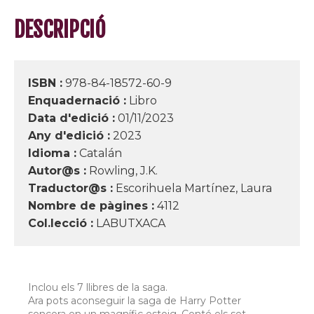
DESCRIPCIÓ
ISBN :
978-84-18572-60-9
Enquadernació :
Libro
Data d'edició :
01/11/2023
Any d'edició :
2023
Idioma :
Catalán
Autor@s :
Rowling, J.K.
Traductor@s :
Escorihuela Martínez, Laura
Nombre de pàgines :
4112
Col.lecció :
LABUTXACA
Inclou els 7 llibres de la saga.
Ara pots aconseguir la saga de Harry Potter
sencera en un magnífic estoig. Conté els set