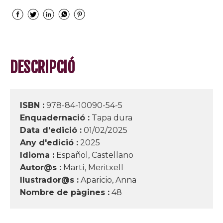
DESCRIPCIÓ
ISBN :
978-84-10090-54-5
Enquadernació :
Tapa dura
Data d'edició :
01/02/2025
Any d'edició :
2025
Idioma :
Español, Castellano
Autor@s :
Martí, Meritxell
Ilustrador@s :
Aparicio, Anna
Nombre de pàgines :
48