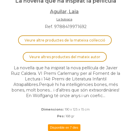
La novel·la que ha inspirat la pel·lícula
Aguilar, Laia
La butxaca
Ref. 9788419971692
Veure altre productes de la mateixa col·lecció
Veure altres productes del mateix autor
La novel·la que ha inspirat la nova pel·lícula de Javier
Ruiz Caldera. VI Premi Carlemany per al Foment de la
Lectura i 14è Premi de Literatura Infantil
Atrapallibres.Perquè hi ha intel·ligències bones, més
bones, molt bones... i d’altres que són extraordinàries!
En Wolfgang té onze anys i un coefic...
Dimensions:
190 x 125 x 15 cm
Pes:
168 gr
Disponible en 7 dies