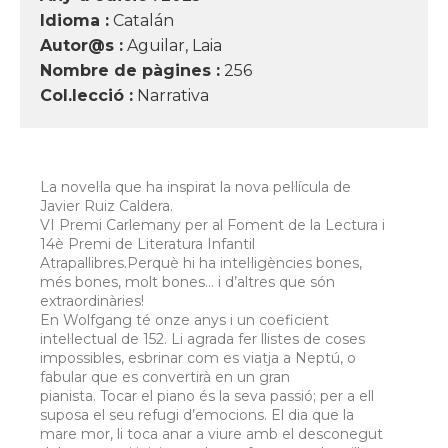
Idioma :
Catalán
Autor@s :
Aguilar, Laia
Nombre de pàgines :
256
Col.lecció :
Narrativa
La novel·la que ha inspirat la nova pel·lícula de
Javier Ruiz Caldera.
VI Premi Carlemany per al Foment de la Lectura i
14è Premi de Literatura Infantil
Atrapallibres.Perquè hi ha intel·ligències bones,
més bones, molt bones... i d’altres que són
extraordinàries!
En Wolfgang té onze anys i un coeficient
intel·lectual de 152. Li agrada fer llistes de coses
impossibles, esbrinar com es viatja a Neptú, o
fabular que es convertirà en un gran
pianista. Tocar el piano és la seva passió; per a ell
suposa el seu refugi d’emocions. El dia que la
mare mor, li toca anar a viure amb el desconegut