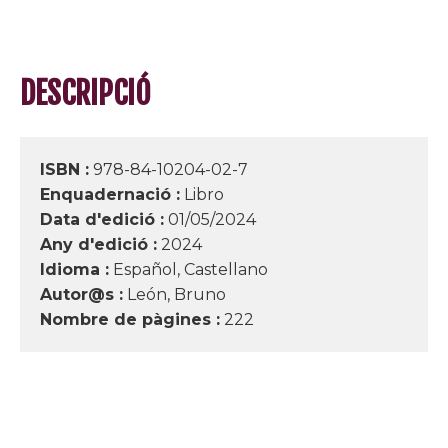
DESCRIPCIÓ
ISBN :
978-84-10204-02-7
Enquadernació :
Libro
Data d'edició :
01/05/2024
Any d'edició :
2024
Idioma :
Español, Castellano
Autor@s :
León, Bruno
Nombre de pàgines :
222