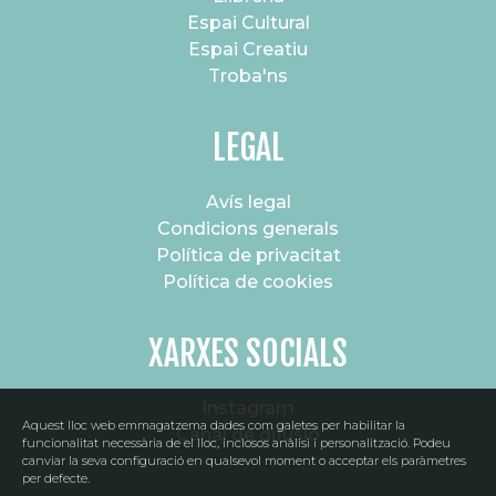
Espai Cultural
Espai Creatiu
Troba'ns
LEGAL
Avís legal
Condicions generals
Política de privacitat
Política de cookies
XARXES SOCIALS
Instagram
Aquest lloc web emmagatzema dades com galetes per habilitar la
Canal de difusió
SUBSCRIU-TE AL NOSTRE BUTLLETÍ
funcionalitat necessària de el lloc, inclosos anàlisi i personalització. Podeu
canviar la seva configuració en qualsevol moment o acceptar els paràmetres
per defecte.