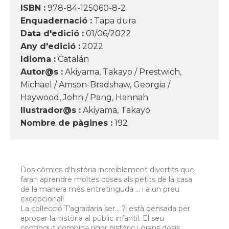
ISBN :
978-84-125060-8-2
Enquadernació :
Tapa dura
Data d'edició :
01/06/2022
Any d'edició :
2022
Idioma :
Catalán
Autor@s :
Akiyama, Takayo / Prestwich,
Michael / Amson-Bradshaw, Georgia /
Haywood, John / Pang, Hannah
Ilustrador@s :
Akiyama, Takayo
Nombre de pàgines :
192
Dos còmics d'història increïblement divertits que
faran aprendre moltes coses als petits de la casa
de la manera més entretinguda ... i a un preu
excepcional!
La col·lecció T'agradaria ser... ?, està pensada per
apropar la història al públic infantil. El seu
contingut combina rigor històric i grans dosis