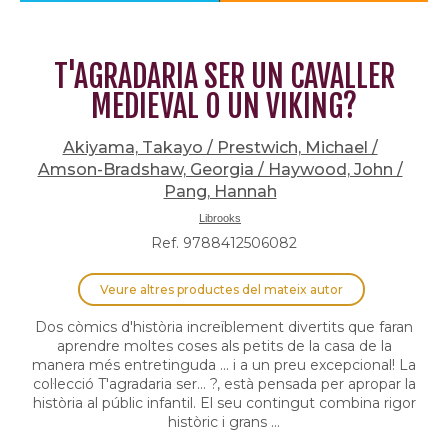
T'AGRADARIA SER UN CAVALLER
MEDIEVAL O UN VIKING?
Akiyama, Takayo / Prestwich, Michael /
Amson-Bradshaw, Georgia / Haywood, John /
Pang, Hannah
Librooks
Ref. 9788412506082
Veure altres productes del mateix autor
Dos còmics d'història increïblement divertits que faran
aprendre moltes coses als petits de la casa de la
manera més entretinguda ... i a un preu excepcional! La
col·lecció T'agradaria ser... ?, està pensada per apropar la
història al públic infantil. El seu contingut combina rigor
històric i grans ...