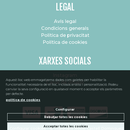
LEGAL
Avís legal
Condicions generals
Política de privacitat
Política de cookies
XARXES SOCIALS
Instagram
Aquest lloc web emmagatzema dades com galetes per habilitar la
Canal de difusió
funcionalitat necessària de el lloc, inclosos anàlisi i personalització. Podeu
canviar la seva configuració en qualsevol moment o acceptar els paràmetres
per defecte.
política de cookies
Configurar
Rebutjar totes les cookies
Acceptar totes les cookies
Configurar cookies
© Copyright Rocio Castell Dominguez