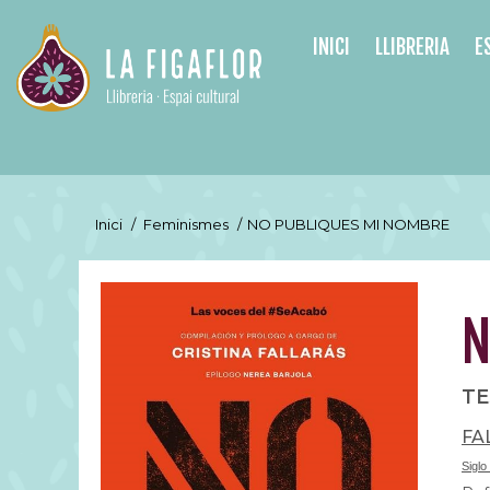
INICI
LLIBRERIA
E
Inici
/
Feminismes
/
NO PUBLIQUES MI NOMBRE
N
TE
FA
Siglo