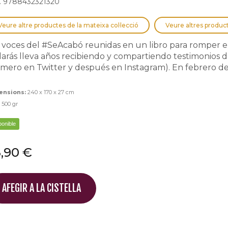
. 9788432321320
Veure altre productes de la mateixa col·lecció
Veure altres produc
 voces del #SeAcabó reunidas en un libro para romper el si
larás lleva años recibiendo y compartiendo testimonios 
imero en Twitter y después en Instagram). En febrero de 2
ensions:
240 x 170 x 27 cm
:
500 gr
ponible
,90 €
AFEGIR A LA CISTELLA