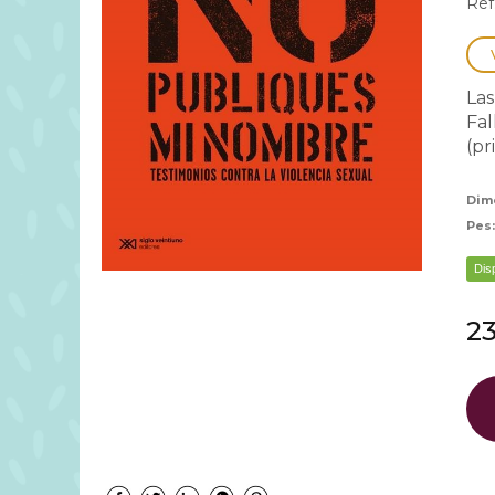
Ref
Las
Fal
(pr
Dim
Pes
Dis
23