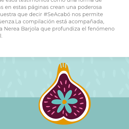
 de esos testimonios como una forma de
das en estas páginas crean una poderosa
muestra que decir #SeAcabó nos permite
rgüenza.La compilación está acompañada,
ga Nerea Barjola que profundiza el fenómeno
.