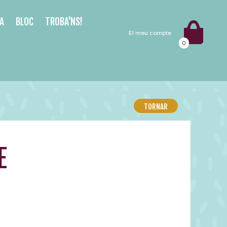
A
BLOC
TROBA'NS!
El meu compte
0
TORNAR
E