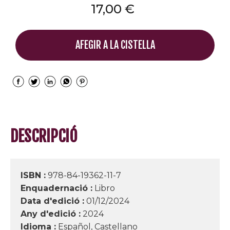
17,00 €
AFEGIR A LA CISTELLA
DESCRIPCIÓ
ISBN :
978-84-19362-11-7
Enquadernació :
Libro
Data d'edició :
01/12/2024
Any d'edició :
2024
Idioma :
Español, Castellano