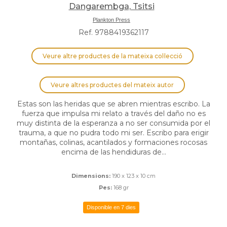
Dangarembga, Tsitsi
Plankton Press
Ref. 9788419362117
Veure altre productes de la mateixa col·lecció
Veure altres productes del mateix autor
Estas son las heridas que se abren mientras escribo. La
fuerza que impulsa mi relato a través del daño no es
muy distinta de la esperanza a no ser consumida por el
trauma, a que no pudra todo mi ser. Escribo para erigir
montañas, colinas, acantilados y formaciones rocosas
encima de las hendiduras de...
Dimensions:
190 x 123 x 10 cm
Pes:
168 gr
Disponible en 7 dies