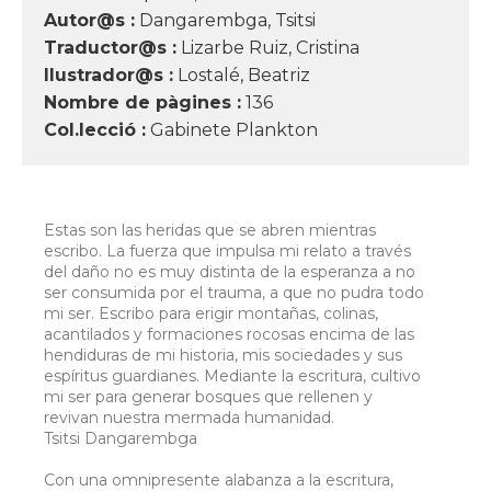
Autor@s :
Dangarembga, Tsitsi
Traductor@s :
Lizarbe Ruiz, Cristina
Ilustrador@s :
Lostalé, Beatriz
Nombre de pàgines :
136
Col.lecció :
Gabinete Plankton
Estas son las heridas que se abren mientras
escribo. La fuerza que impulsa mi relato a través
del daño no es muy distinta de la esperanza a no
ser consumida por el trauma, a que no pudra todo
mi ser. Escribo para erigir montañas, colinas,
acantilados y formaciones rocosas encima de las
hendiduras de mi historia, mis sociedades y sus
espíritus guardianes. Mediante la escritura, cultivo
mi ser para generar bosques que rellenen y
revivan nuestra mermada humanidad.
Tsitsi Dangarembga
Con una omnipresente alabanza a la escritura,