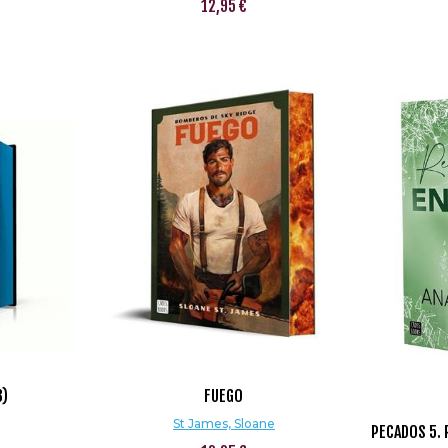
12,95 €
3)
FUEGO
St James, Sloane
PECADOS 5. R