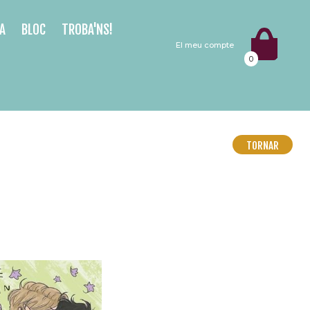
A
BLOC
TROBA'NS!
El meu compte
0
TORNAR