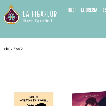
INICI
LLIBRERIA
E
Inici
/
Ficción