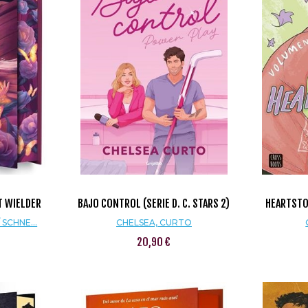
T WIELDER
BAJO CONTROL (SERIE D. C. STARS 2)
HEARTSTO
SCHNE...
CHELSEA, CURTO
20,90 €