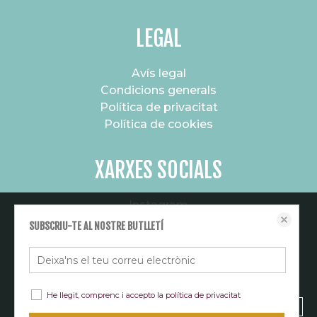
LEGAL
Avís legal
Condicions generals
Política de privacitat
Política de cookies
XARXES SOCIALS
Instagram
Aquest lloc web emmagatzema dades com galetes per habilitar la
Canal de difusió
SUBSCRIU-TE AL NOSTRE BUTLLETÍ
funcionalitat necessària de el lloc, inclosos anàlisi i personalització. Podeu
canviar la seva configuració en qualsevol moment o acceptar els paràmetres
per defecte.
política de cookies
Configurar
He llegit, comprenc i accepto la
política de privacitat
Rebutjar totes les cookies