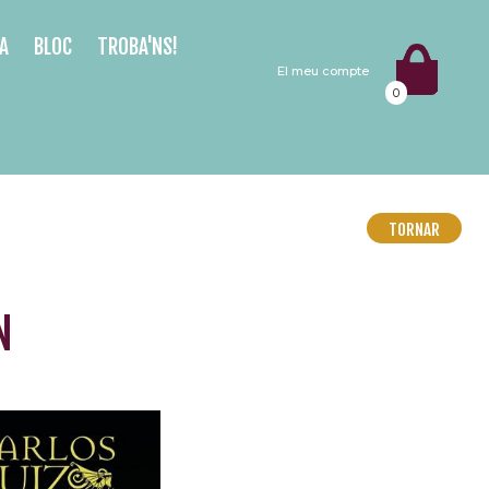
A
BLOC
TROBA'NS!
El meu compte
0
TORNAR
N