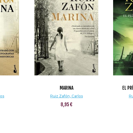
MARINA
EL PR
los
Ruiz Zafón, Carlos
Ru
8,95 €