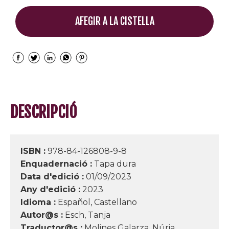
AFEGIR A LA CISTELLA
DESCRIPCIÓ
ISBN :
978-84-126808-9-8
Enquadernació :
Tapa dura
Data d'edició :
01/09/2023
Any d'edició :
2023
Idioma :
Español, Castellano
Autor@s :
Esch, Tanja
Traductor@s :
Molines Galarza, Núria