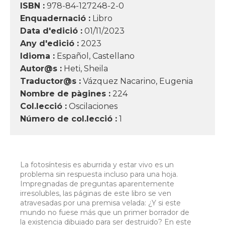
ISBN :
978-84-127248-2-0
Enquadernació :
Libro
Data d'edició :
01/11/2023
Any d'edició :
2023
Idioma :
Español, Castellano
Autor@s :
Heti, Sheila
Traductor@s :
Vázquez Nacarino, Eugenia
Nombre de pàgines :
224
Col.lecció :
Oscilaciones
Número de col.lecció :
1
La fotosíntesis es aburrida y estar vivo es un
problema sin respuesta incluso para una hoja.
Impregnadas de preguntas aparentemente
irresolubles, las páginas de este libro se ven
atravesadas por una premisa velada: ¿Y si este
mundo no fuese más que un primer borrador de
la existencia dibujado para ser destruido? En este