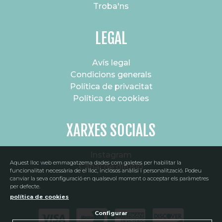
Troba'ns
LEGAL
Avís legal
Condicions generals
Política de privacitat
Política de cookies
XARXES SOCIALS
Instagram
Aquest lloc web emmagatzema dades com galetes per habilitar la
Canal de difusió
funcionalitat necessària de el lloc, inclosos anàlisi i personalització. Podeu
canviar la seva configuració en qualsevol moment o acceptar els paràmetres
per defecte.
política de cookies
Configurar