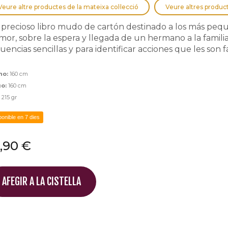
Veure altre productes de la mateixa col·lecció
Veure altres produc
precioso libro mudo de cartón destinado a los más pequ
or, sobre la espera y llegada de un hermano a la familia. 
uencias sencillas y para identificar acciones que les son f
ho:
160 cm
go:
160 cm
:
215 gr
ponible en 7 dies
,90 €
AFEGIR A LA CISTELLA