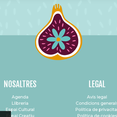
NOSALTRES
LEGAL
Agenda
Avís legal
Llibreria
Condicions general
Espai Cultural
Política de privacita
Espai Creatiu
Política de cookie