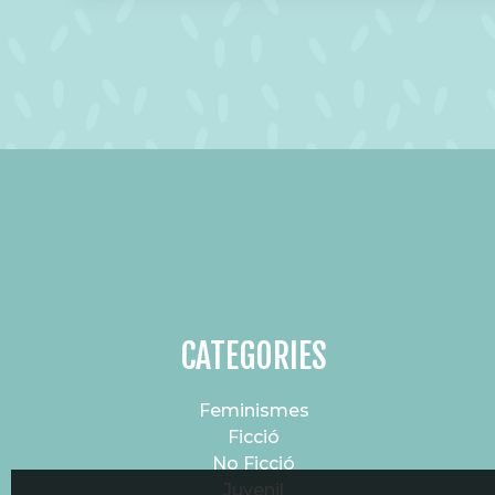
CATEGORIES
Feminismes
Ficció
No Ficció
Juvenil