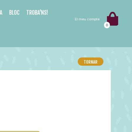
A
BLOC
TROBA'NS!
El meu compte
0
TORNAR