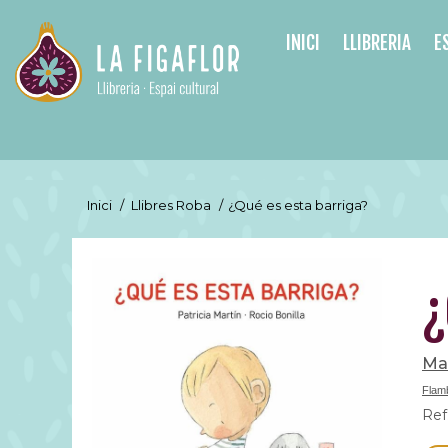
INICI
LLIBRERIA
E
Inici
/
Llibres Roba
/
¿Qué es esta barriga?
¿
Mar
Flam
Ref