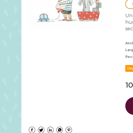
Un 
hum
sec
Anc
Lar
Pes
Dis
10