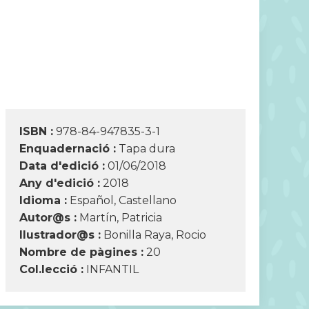
ISBN :
978-84-947835-3-1
Enquadernació :
Tapa dura
Data d'edició :
01/06/2018
Any d'edició :
2018
Idioma :
Español, Castellano
Autor@s :
Martín, Patricia
Ilustrador@s :
Bonilla Raya, Rocio
Nombre de pàgines :
20
Col.lecció :
INFANTIL