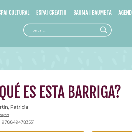
SPAI CULTURAL
ESPAI CREATIU
BAUMA I BAUMETA
AGEND
QUÉ ES ESTA BARRIGA?
tín, Patricia
boyant
. 9788494783531