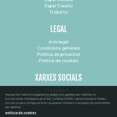
Espai Creatiu
Troba'ns
LEGAL
Avís legal
Condicions generals
Política de privacitat
Política de cookies
XARXES SOCIALS
Instagram
Aquest lloc web emmagatzema dades com galetes per habilitar la
Canal de difusió
SUBSCRIU-TE AL NOSTRE BUTLLETÍ
funcionalitat necessària de el lloc, inclosos anàlisi i personalització. Podeu
canviar la seva configuració en qualsevol moment o acceptar els paràmetres
per defecte.
política de cookies