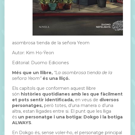
asombrosa tienda de la señora Yeom
Autor: Kim Ho-Ýeon
Editorial: Duomo Ediciones
Més que un llibre,
“La asombrosa tienda de la
señora Yeom”
és una lliçó.
Els capítols que conformen aquest llibre
són
històries quotidianes amb les que fàcilment
et pots sentir identificada,
en veus de
diversos
personatges,
però totes, d’una manera o d’una
altra, estan lligades entre si. El punt que les lliga
és
un personatge i una botiga: Dokgo i la botiga
ALWAYS
.
En Dokgo és, sense voler-ho, el personatge principal