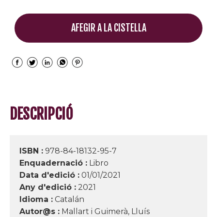
AFEGIR A LA CISTELLA
DESCRIPCIÓ
ISBN :
978-84-18132-95-7
Enquadernació :
Libro
Data d'edició :
01/01/2021
Any d'edició :
2021
Idioma :
Catalán
Autor@s :
Mallart i Guimerà, Lluís