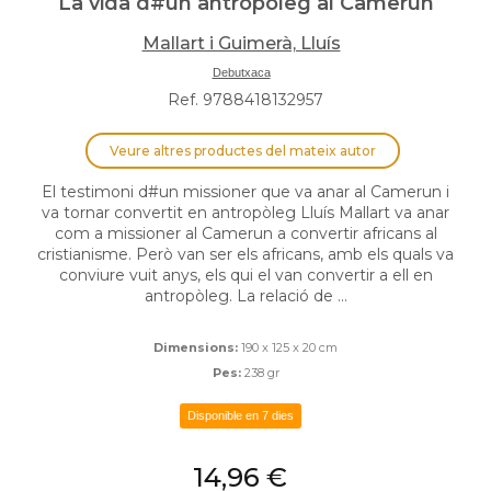
La vida d#un antropòleg al Camerun
Mallart i Guimerà, Lluís
Debutxaca
Ref. 9788418132957
Veure altres productes del mateix autor
El testimoni d#un missioner que va anar al Camerun i
va tornar convertit en antropòleg Lluís Mallart va anar
com a missioner al Camerun a convertir africans al
cristianisme. Però van ser els africans, amb els quals va
conviure vuit anys, els qui el van convertir a ell en
antropòleg. La relació de ...
Dimensions:
190 x 125 x 20 cm
Pes:
238 gr
Disponible en 7 dies
14,96 €