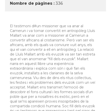
Nombre de pàgines :
336
El testimoni d#un missioner que va anar al
Camerun i va tornar convertit en antropòleg Lluís
Mallart va anar com a missioner al Camerun a
convertir africans al cristianisme. Però van ser els
africans, amb els quals va conviure vuit anys, els
qui el van convertir a ell en antropòleg. La relació
de Lluís Mallart amb els evuzok va ser tan estreta
que el van anomenar "fill dels evuzok". Mallart
narra en aquest llibre una experiència
extraordinària i explica com són i què fan els
evuzok, instal·lats a les clarianes de la selva
camerunesa. Viu des de dins els ritus col·lectius,
les festes i els problemes dels evuzok com un veí
acceptat. Mallart ens transmet l'emoció de
descobrir el fons cultural i les formes socials d'un
poble que per a nosaltres és exòtic, però en el
qual se'ns apareixen proves insospitades de la
compartida condició humana. Soc fill dels evuzok
és un testimoni que impressiona tant pel rigor de