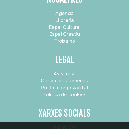
Agenda
Llibreria
Espai Cultural
Espai Creatiu
Troba'ns
LEGAL
Avís legal
Condicions generals
Política de privacitat
Política de cookies
XARXES SOCIALS
Instagram