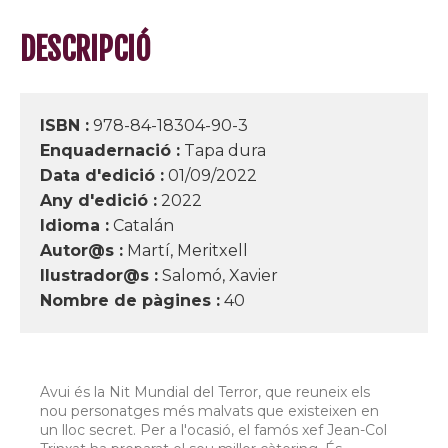
DESCRIPCIÓ
ISBN :
978-84-18304-90-3
Enquadernació :
Tapa dura
Data d'edició :
01/09/2022
Any d'edició :
2022
Idioma :
Catalán
Autor@s :
Martí, Meritxell
Ilustrador@s :
Salomó, Xavier
Nombre de pàgines :
40
Avui és la Nit Mundial del Terror, que reuneix els
nou personatges més malvats que existeixen en
un lloc secret. Per a l'ocasió, el famós xef Jean-Col