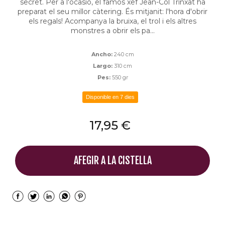
secret. Per a l'ocasió, el famós xef Jean-Col Trinxat ha
preparat el seu millor càtering. És mitjanit: l'hora d'obrir
els regals! Acompanya la bruixa, el trol i els altres
monstres a obrir els pa...
Ancho:
240 cm
Largo:
310 cm
Pes:
550 gr
Disponible en 7 dies
17,95 €
AFEGIR A LA CISTELLA