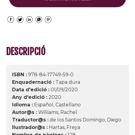
DESCRIPCIÓ
ISBN :
978-84-17749-59-0
Enquadernació :
Tapa dura
Data d'edició :
01/09/2020
Any d'edició :
2020
Idioma :
Español, Castellano
Autor@s :
Williams, Rachel
Traductor@s :
de los Santos Domingo, Diego
Ilustrador@s :
Hartas, Freya
Nombre de pàgines :
128