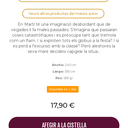
Veure altres productes del mateix autor
En Martí té una imaginació desbordant que de
vegades li fa males passades. S'imagina que passaran
coses catastròfiques i es preocupa tant que tremola
com un flam. I si exploten tots els globus a la festa? I si
es perd a l'excursió amb la classe? Però aleshores la
seva mare decideix capgirar la situa...
Ancho:
240 cm
Largo:
300 cm
Pes:
500 gr
Disponible en 7 dies
17,90 €
AFEGIR A LA CISTELLA