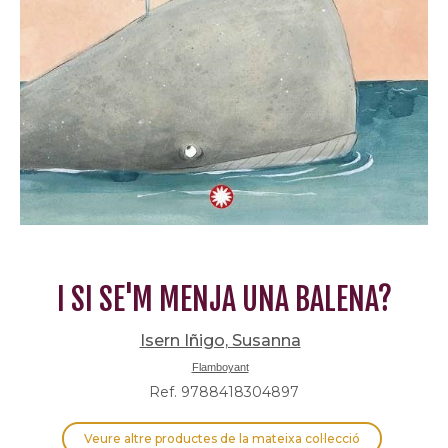
I SI SE'M MENJA UNA BALENA?
Isern Iñigo, Susanna
Flamboyant
Ref. 9788418304897
Veure altre productes de la mateixa col·lecció