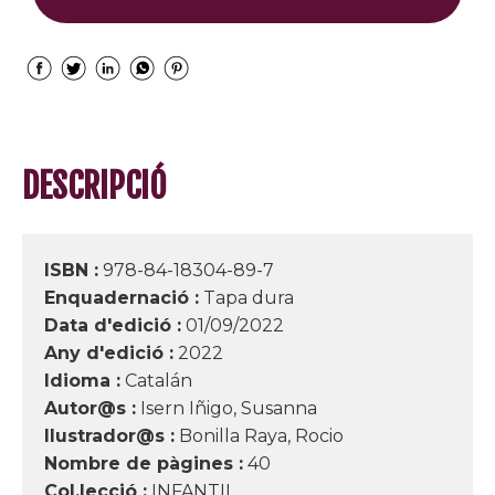
DESCRIPCIÓ
ISBN :
978-84-18304-89-7
Enquadernació :
Tapa dura
Data d'edició :
01/09/2022
Any d'edició :
2022
Idioma :
Catalán
Autor@s :
Isern Iñigo, Susanna
Ilustrador@s :
Bonilla Raya, Rocio
Nombre de pàgines :
40
Col.lecció :
INFANTIL