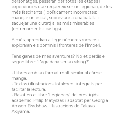
personatges, passaran per totes les etapes i
experiències que requereix ser un legionari, de les
més fascinants (i políticament incorrectes:
manejar un escut, sobreviure a una batalla i
saquejar una ciutat) a les més miserables
(entrenaments i càstigs).
A més, aprendran a llegir números romans i
exploraran els dominis i fronteres de l'Imperi.
Tens ganes de més aventures? No et perdis el
segon llibre: 'T'agradaria ser un viking?'
• Llibres amb un format molt similar al còmic
manga.
• Textos i il·lustracions totalment integrats per
facilitar la lectura.
• Basat en el llibre 'Legionary' del prestigiós
acadèmic Philip Matyszak i adaptat per Georgia
Amson-Bradshaw. Il·lustracions de Takayo
Akiyama.