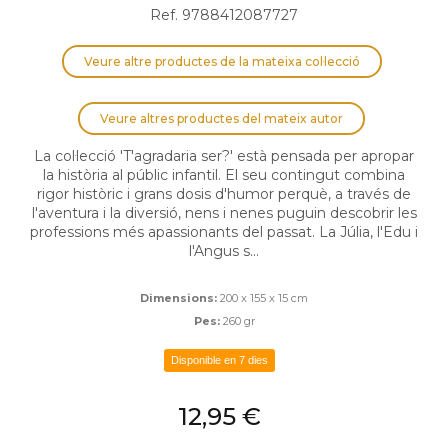
Ref. 9788412087727
Veure altre productes de la mateixa col·lecció
Veure altres productes del mateix autor
La col·lecció 'T'agradaria ser?' està pensada per apropar
la història al públic infantil. El seu contingut combina
rigor històric i grans dosis d'humor perquè, a través de
l'aventura i la diversió, nens i nenes puguin descobrir les
professions més apassionants del passat. La Júlia, l'Edu i
l'Angus s...
Dimensions:
200 x 155 x 15 cm
Pes:
260 gr
Disponible en 7 dies
12,95 €