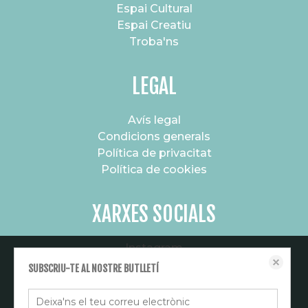
Espai Cultural
Espai Creatiu
Troba'ns
LEGAL
Avís legal
Condicions generals
Política de privacitat
Política de cookies
XARXES SOCIALS
Instagram
Aquest lloc web emmagatzema dades com galetes per habilitar la
Canal de difusió
SUBSCRIU-TE AL NOSTRE BUTLLETÍ
funcionalitat necessària de el lloc, inclosos anàlisi i personalització. Podeu
canviar la seva configuració en qualsevol moment o acceptar els paràmetres
per defecte.
política de cookies