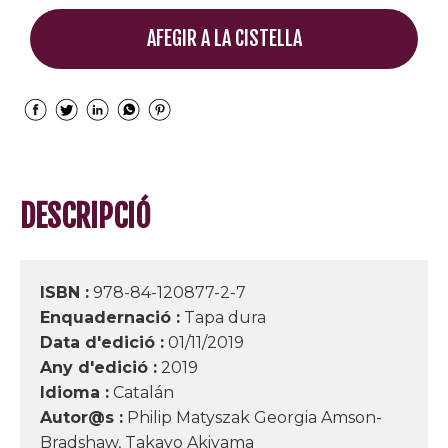
AFEGIR A LA CISTELLA
DESCRIPCIÓ
ISBN :
978-84-120877-2-7
Enquadernació :
Tapa dura
Data d'edició :
01/11/2019
Any d'edició :
2019
Idioma :
Catalán
Autor@s :
Philip Matyszak Georgia Amson-
Bradshaw, Takayo Akiyama