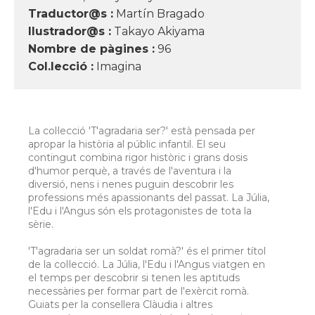
Traductor@s :
Martín Bragado
Ilustrador@s :
Takayo Akiyama
Nombre de pàgines :
96
Col.lecció :
Imagina
La col·lecció 'T'agradaria ser?' està pensada per
apropar la història al públic infantil. El seu
contingut combina rigor històric i grans dosis
d'humor perquè, a través de l'aventura i la
diversió, nens i nenes puguin descobrir les
professions més apassionants del passat. La Júlia,
l'Edu i l'Angus són els protagonistes de tota la
sèrie.
'T'agradaria ser un soldat romà?' és el primer títol
de la col·lecció. La Júlia, l'Edu i l'Angus viatgen en
el temps per descobrir si tenen les aptituds
necessàries per formar part de l'exèrcit romà.
Guiats per la consellera Clàudia i altres